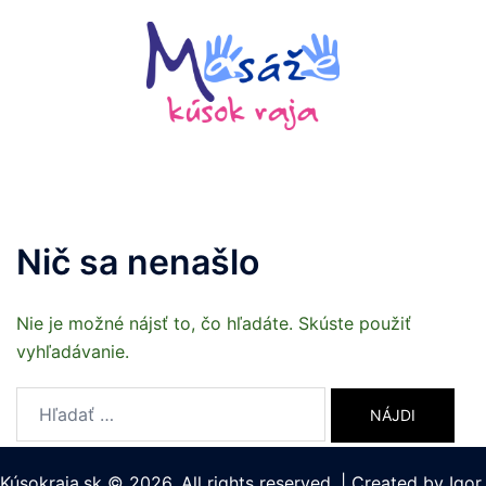
Preskočiť
na
obsah
Nič sa nenašlo
Nie je možné nájsť to, čo hľadáte. Skúste použiť
vyhľadávanie.
Hľadať:
Kúsokraja.sk © 2026. All rights reserved.
|
Created by
Igor