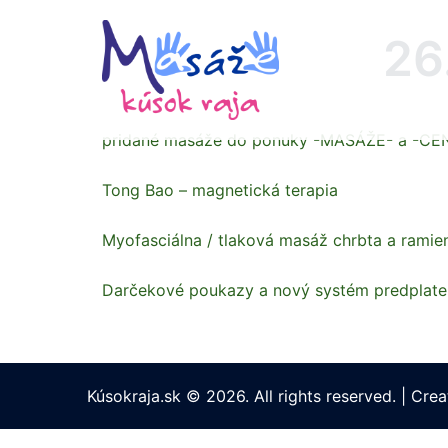
Preskočiť
na
26
obsah
pridané masáže do ponuky -MASÁŽE- a -CE
Tong Bao – magnetická terapia
Myofasciálna / tlaková masáž chrbta a ramie
Darčekové poukazy a nový systém predplaten
Kúsokraja.sk © 2026. All rights reserved.
|
Crea