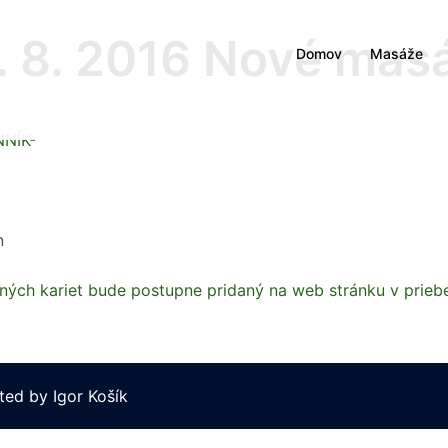
. 8. 2016 Nové mas
Domov
Masáže
NNÍK-
n
ých kariet bude postupne pridaný na web stránku v prieb
ted by
Igor Košík