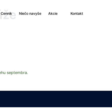
áže
Cenník
Niečo navyše
Akcie
Kontakt
ehu septembra.