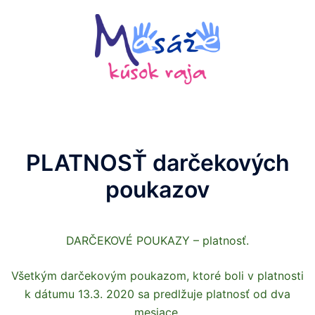
Preskočiť
na
obsah
PLATNOSŤ darčekových
poukazov
DARČEKOVÉ POUKAZY – platnosť.
Všetkým darčekovým poukazom, ktoré boli v platnosti
k dátumu 13.3. 2020 sa predlžuje platnosť od dva
mesiace.