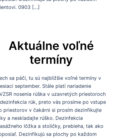
lientovi. 0903 […]
Aktuálne voľné
termíny
ech sa páči, tu sú najbližšie voľné termíny v
esiaci september. Stále platí nariadenie
VZSR nosenia rúška v uzavretých priestoroch
 dezinfekcia rúk, preto vás prosíme po vstupe
o priestorov v čakárni si prosím dezinfikujte
uky a neskladajte rúško. Dezinfekcia
asážneho lôžka a stoličky, prebieha, tak ako
oposiaľ. Dezinfikujú sa plochy po každom