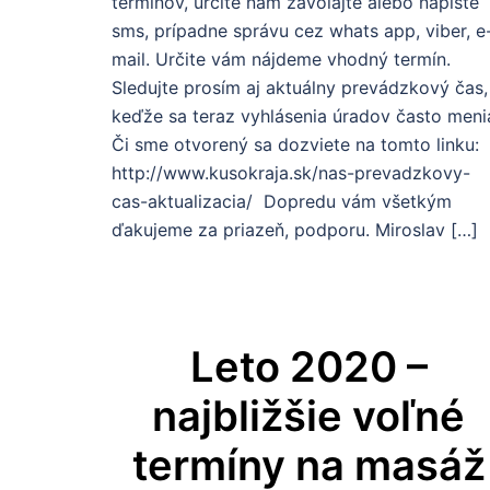
termínov, určite nám zavolajte alebo napíšte
sms, prípadne správu cez whats app, viber, e
mail. Určite vám nájdeme vhodný termín.
Sledujte prosím aj aktuálny prevádzkový čas,
keďže sa teraz vyhlásenia úradov často meni
Či sme otvorený sa dozviete na tomto linku:
http://www.kusokraja.sk/nas-prevadzkovy-
cas-aktualizacia/ Dopredu vám všetkým
ďakujeme za priazeň, podporu. Miroslav […]
Leto 2020 –
najbližšie voľné
termíny na masáž