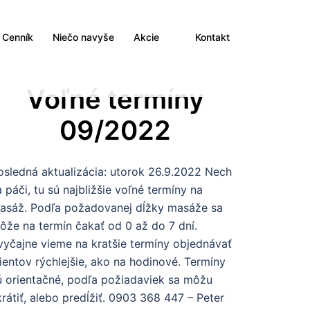
Cenník
Niečo navyše
Akcie
Kontakt
Voľné termíny
09/2022
osledná aktualizácia: utorok 26.9.2022 Nech
a páči, tu sú najbližšie voľné termíny na
asáž. Podľa požadovanej dĺžky masáže sa
ôže na termín čakať od 0 až do 7 dní.
vyčajne vieme na kratšie termíny objednávať
lientov rýchlejšie, ako na hodinové. Termíny
ú orientačné, podľa požiadaviek sa môžu
krátiť, alebo predĺžiť. 0903 368 447 – Peter