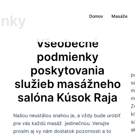
inky
Domov
Masáže
Všeobecné
podmienky
poskytovania
p
služieb masážneho
s
m
salóna Kúsok Raja
m
Z
k
Našou neustálou snahou je, a vždy bude urobiť
s
pre vás každú masáž jedinečnou. Venujte
s
prosím aj vy nám dostatok pozornosti a to