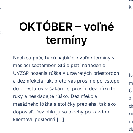
k
-
OKTÓBER – voľné
a.
termíny
Nech sa páči, tu sú najbližšie voľné termíny v
mesiaci september. Stále platí nariadenie
ÚVZSR nosenia rúška v uzavretých priestoroch
N
a dezinfekcia rúk, preto vás prosíme po vstupe
m
do priestorov v čakárni si prosím dezinfikujte
Ú
ruky a neskladajte rúško. Dezinfekcia
a
masážneho lôžka a stoličky prebieha, tak ako
d
doposiaľ. Dezinfikujú sa plochy po každom
r
klientovi. posledná […]
m
d