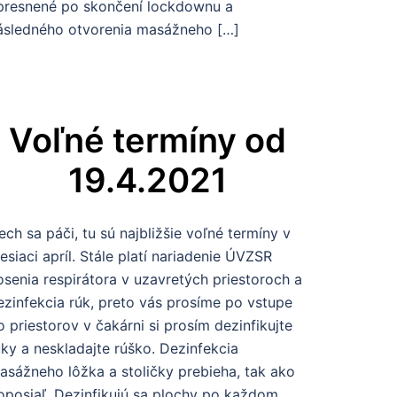
presnené po skončení lockdownu a
ásledného otvorenia masážneho […]
Voľné termíny od
19.4.2021
ech sa páči, tu sú najbližšie voľné termíny v
esiaci apríl. Stále platí nariadenie ÚVZSR
osenia respirátora v uzavretých priestoroch a
ezinfekcia rúk, preto vás prosíme po vstupe
o priestorov v čakárni si prosím dezinfikujte
uky a neskladajte rúško. Dezinfekcia
asážneho lôžka a stoličky prebieha, tak ako
oposiaľ. Dezinfikujú sa plochy po každom