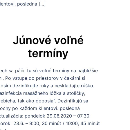
lientovi. posledná […]
Júnové voľné
termíny
ech sa páči, tu sú voľné termíny na najbližšie
ni. Po vstupe do priestorov v čakárni si
rosím dezinfikujte ruky a neskladajte rúško.
ezinfekcia masážneho lôžka a stoličky,
rebieha, tak ako doposiaľ. Dezinfikujú sa
lochy po každom klientovi. posledná
ktualizácia: pondelok 29.06.2020 – 07:30
torok 23.6. – 9:00, 30 minút / 10:00, 45 minút