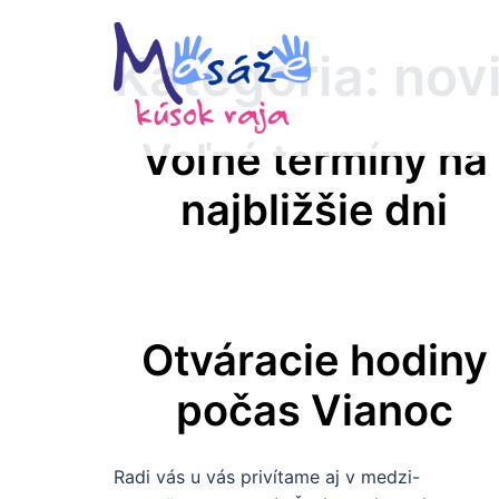
Preskočiť
na
Kategória:
nov
obsah
Voľné termíny na
najbližšie dni
Otváracie hodiny
počas Vianoc
Radi vás u vás privítame aj v medzi-