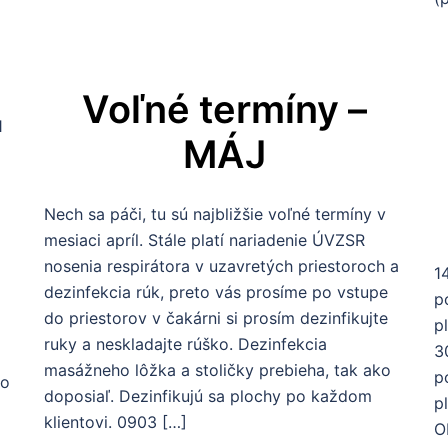
Voľné termíny –
1
MÁJ
Nech sa páči, tu sú najbližšie voľné termíny v
mesiaci apríl. Stále platí nariadenie ÚVZSR
nosenia respirátora v uzavretých priestoroch a
1
dezinfekcia rúk, preto vás prosíme po vstupe
p
do priestorov v čakárni si prosím dezinfikujte
p
ruky a neskladajte rúško. Dezinfekcia
3
masážneho lôžka a stoličky prebieha, tak ako
p
do
doposiaľ. Dezinfikujú sa plochy po každom
p
klientovi. 0903 […]
O