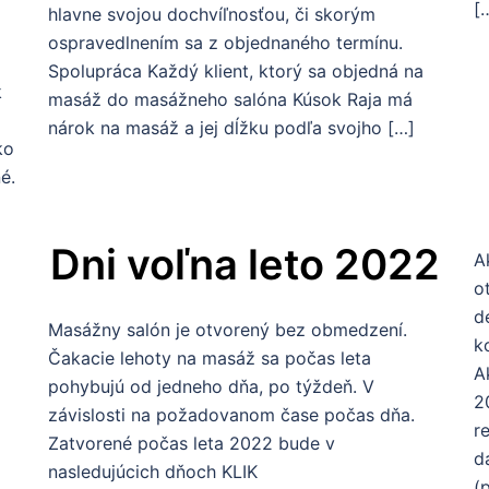
[
hlavne svojou dochvíľnosťou, či skorým
ospravedlnením sa z objednaného termínu.
Spolupráca Každý klient, ktorý sa objedná na
k
masáž do masážneho salóna Kúsok Raja má
nárok na masáž a jej dĺžku podľa svojho […]
ko
é.
Dni voľna leto 2022
A
o
d
Masážny salón je otvorený bez obmedzení.
k
Čakacie lehoty na masáž sa počas leta
A
pohybujú od jedneho dňa, po týždeň. V
2
závislosti na požadovanom čase počas dňa.
r
Zatvorené počas leta 2022 bude v
d
nasledujúcich dňoch KLIK
(