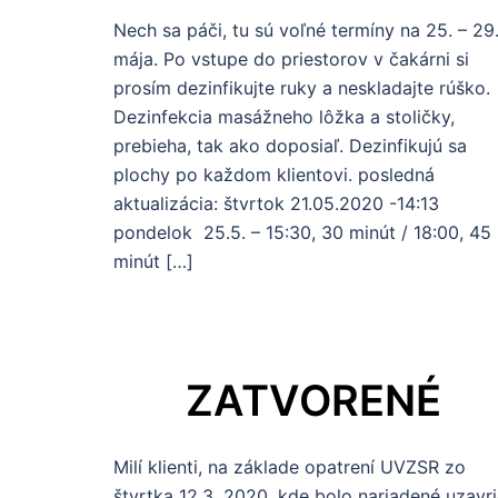
Nech sa páči, tu sú voľné termíny na 25. – 29
mája. Po vstupe do priestorov v čakárni si
prosím dezinfikujte ruky a neskladajte rúško.
Dezinfekcia masážneho lôžka a stoličky,
prebieha, tak ako doposiaľ. Dezinfikujú sa
plochy po každom klientovi. posledná
aktualizácia: štvrtok 21.05.2020 -14:13
pondelok 25.5. – 15:30, 30 minút / 18:00, 45
minút […]
ZATVORENÉ
Milí klienti, na základe opatrení UVZSR zo
štvrtka 12.3. 2020, kde bolo nariadené uzavri