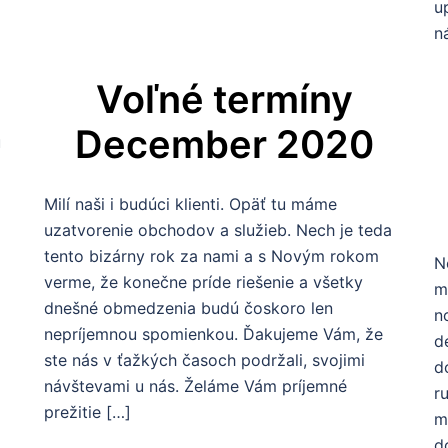
u
n
Voľné termíny
December 2020
ú
Milí naši i budúci klienti. Opäť tu máme
uzatvorenie obchodov a služieb. Nech je teda
tento bizárny rok za nami a s Novým rokom
N
verme, že konečne príde riešenie a všetky
m
dnešné obmedzenia budú čoskoro len
n
nepríjemnou spomienkou. Ďakujeme Vám, že
d
ste nás v ťažkých časoch podržali, svojimi
d
návštevami u nás. Želáme Vám príjemné
r
prežitie […]
m
d