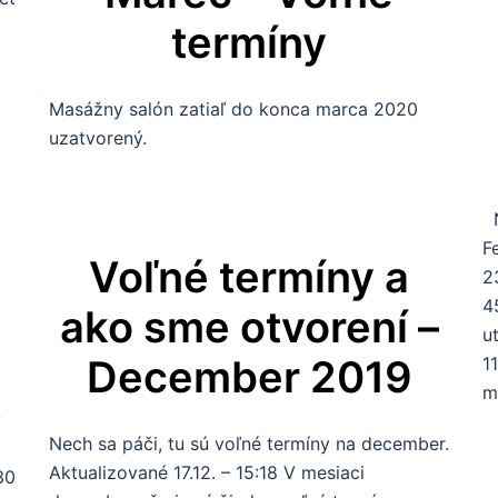
termíny
Masážny salón zatiaľ do konca marca 2020
uzatvorený.
N
F
Voľné termíny a
2
4
ako sme otvorení –
u
December 2019
1
m
:
Nech sa páči, tu sú voľné termíny na december.
Aktualizované 17.12. – 15:18 V mesiaci
30