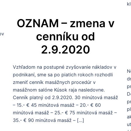
k
OZNAM – zmena v
cenníku od
ov
2.9.2020
Vzhľadom na postupné zvyšovanie nákladov v
N
podnikaní, sme sa po piatich rokoch rozhodli
d
zmeniť cenník masážnych procedúr v
p
masážnom salóne Kúsok raja nasledovne.
D
Cenník platný od 2.9.2020. 30 minútová masáž
p
– 15.- € 45 minútová masáž – 20.- € 60
p
minútová masáž – 25.- € 75 minútová masáž –
a
35.- € 90 minútová masáž – […]
u