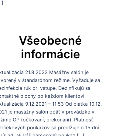
…]
Všeobecné
informácie
ktualizácia 21.8.2022 Masážny salón je
tvorený v štandardnom režime. Vyžaduje sa
ezinfekcia rúk pri vstupe. Dezinfikujú sa
ontaktné plochy po každom klientovi.
ktualizácia 9.12.2021 – 11:53 Od piatka 10.12.
021 je masážny salón opäť v prevádzke v
ežime OP (očkovaní, prekonaní). Platnosť
arčekových poukazov sa predlžuje o 15 dní.
príklad: ak váš darčekový poukaz […]