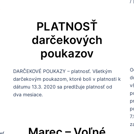
/
.
PLATNOSŤ
darčekových
poukazov
O
DARČEKOVÉ POUKAZY – platnosť. Všetkým
d
darčekovým poukazom, ktoré boli v platnosti k
v
dátumu 13.3. 2020 sa predlžuje platnosť od
p
dva mesiace.
p
p
7
z
Marec – Voľné
eť