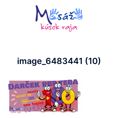
Preskočiť
na
obsah
image_6483441 (10)