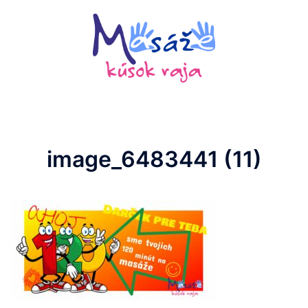
Preskočiť
na
obsah
image_6483441 (11)