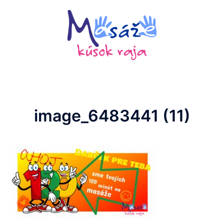
Preskočiť
na
obsah
image_6483441 (11)