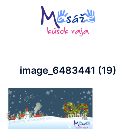
Preskočiť
na
obsah
image_6483441 (19)