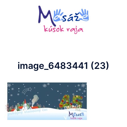
Preskočiť
na
obsah
image_6483441 (23)