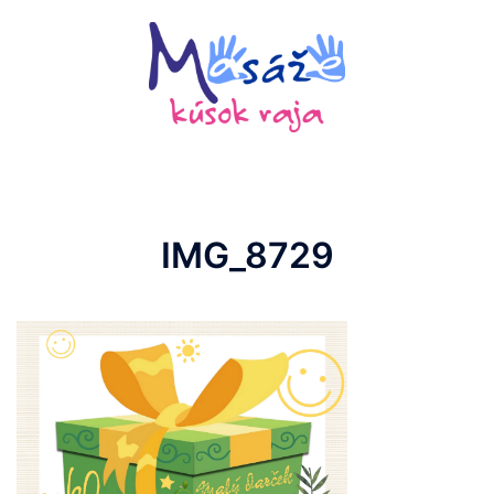
Preskočiť
na
obsah
IMG_8729