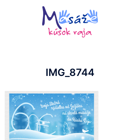
Preskočiť
na
obsah
IMG_8744