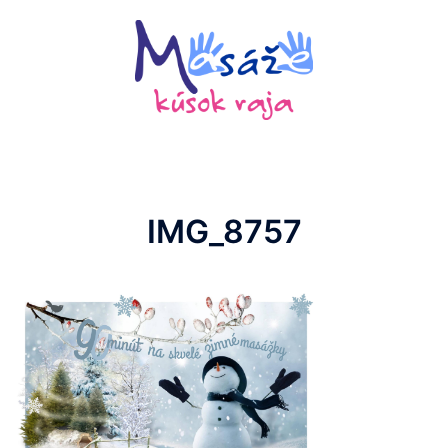
Preskočiť
na
obsah
IMG_8757