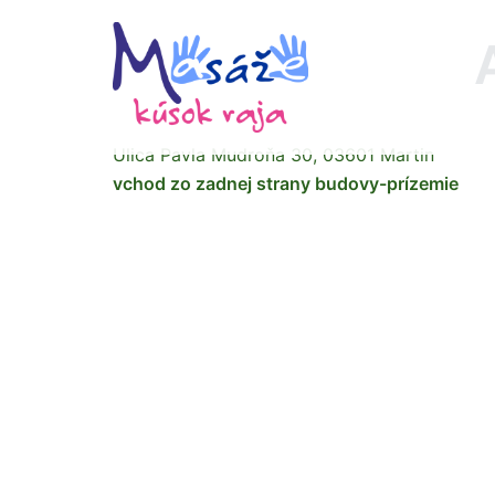
Preskočiť
na
obsah
Ulica Pavla Mudroňa 30, 03601 Martin
vchod zo zadnej strany budovy-prízemie