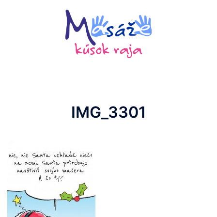
Preskočiť
na
obsah
IMG_3301