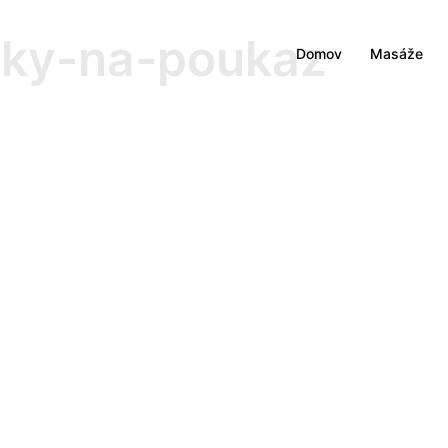
ky-na-poukaz
Domov
Masáže